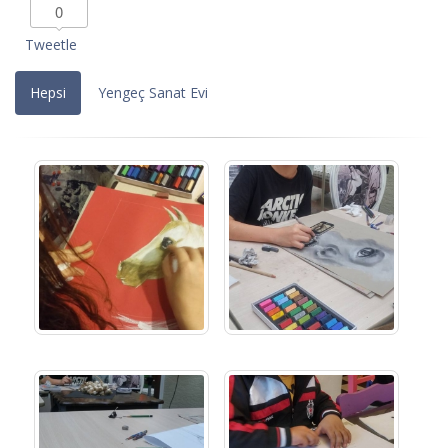
0
Tweetle
Hepsi
Yengeç Sanat Evi